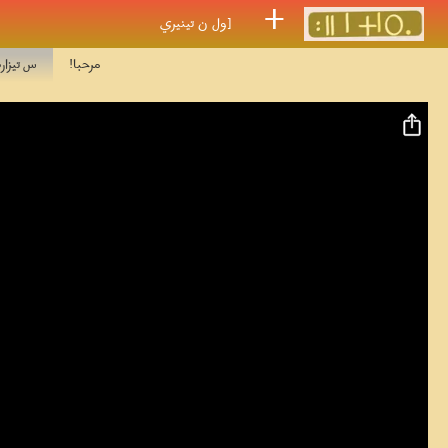
Skip to main conten
ⵜ
[ول ن تينيري
مرحبا!
س تيزا
Video file