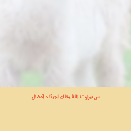
س تيزارت اللهُ يخلك اجينّا د آمضال