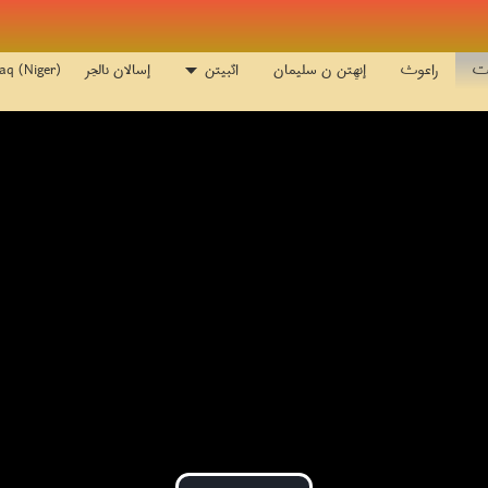
aq (Niger)
إسالان نالحِر
انّبيتن
إنهِتن ن سليمان
راعوث
رت