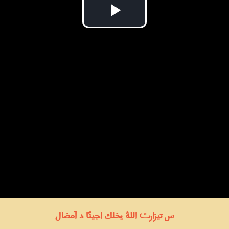
Play
Video
س تيزارت اللهُ يخلك اجينّا د آمضال