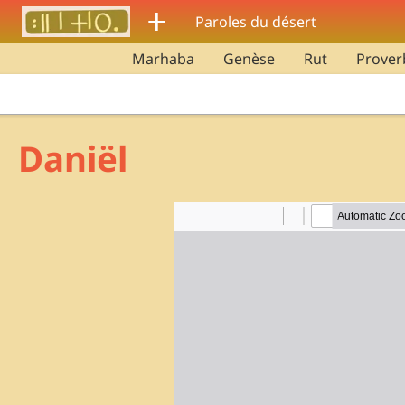
Aller au contenu principal
ⵜ
Paroles du désert
Marhaba
Genèse
Rut
Prover
Daniël