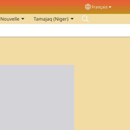
Français
Select your langu
 Nouvelle
Tamajaq (Niger)