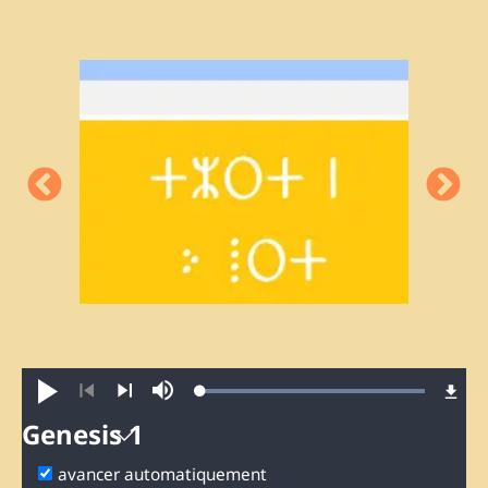
Loaded
:
Jouer
Sourdine
100.00%
Précédent
Suivant
Genesis 1
Genesis
avancer automatiquement